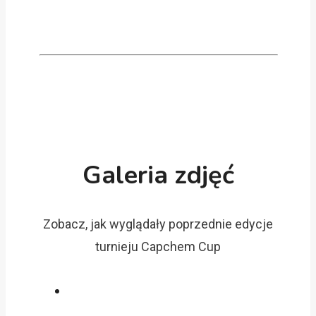
dnia
Capchem
Cup
2026
(część
2)
Galeria zdjęć
Zobacz, jak wyglądały poprzednie edycje
turnieju Capchem Cup