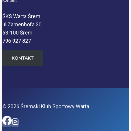
Kontakt
ŚKS Warta Śrem
ul.Zamenhofa 20
63-100 Śrem
796 927 827
KONTAKT
© 2026 Śremski Klub Sportowy Warta