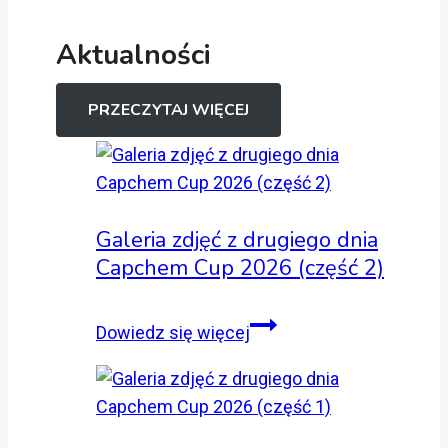
Aktualności
PRZECZYTAJ WIĘCEJ
Galeria zdjęć z drugiego dnia
Capchem Cup 2026 (część 2)
Galeria
Dowiedz się więcej
zdjęć
z
drugiego
dnia