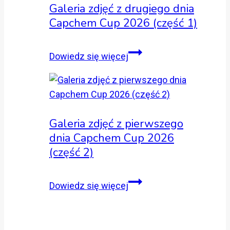
Galeria zdjęć z drugiego dnia
Capchem
Capchem Cup 2026 (część 1)
Cup
2026
(część
Galeria
Dowiedz się więcej
2)
zdjęć
z
drugiego
dnia
Galeria zdjęć z pierwszego
Capchem
dnia Capchem Cup 2026
Cup
(część 2)
2026
(część
1)
Galeria
Dowiedz się więcej
zdjęć
z
pierwszego